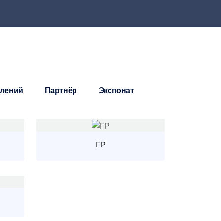
влений
Партнёр
Экспонат
ГР