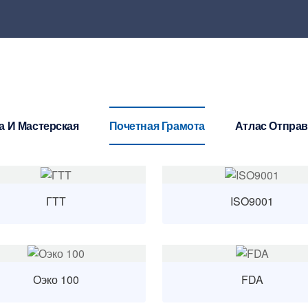
а И Мастерская
Почетная Грамота
Атлас Отпра
ГТТ
ISO9001
Оэко 100
FDA